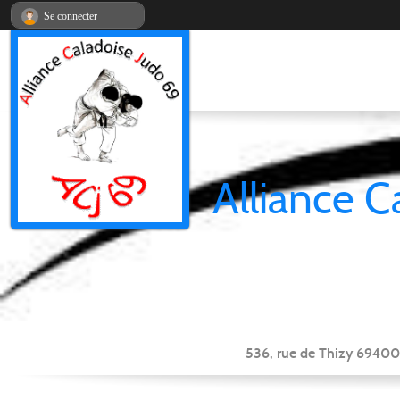
Panneau de gestion des cookies
Se connecter
Alliance C
536, rue de Thizy 69400 