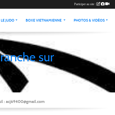
Participer au site :
LE JUDO
BOXE VIETNAMIENNE
PHOTOS & VIDÉOS
franche sur
Mail : acj69400@gmail.com