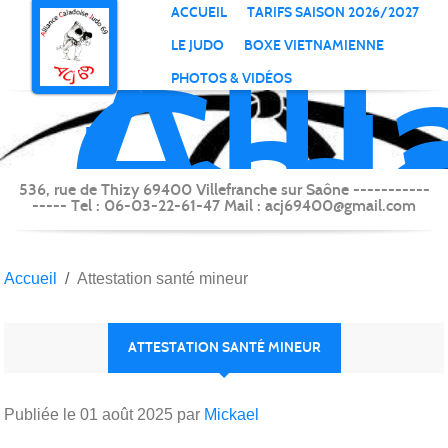
All
Panneau de gestion des cookies
ACCUEIL
TARIFS SAISON 2026/2027
Cal
LE JUDO
BOXE VIETNAMIENNE
Jud
PHOTOS & VIDÉOS
69
(Vi
sur
536, rue de Thizy 69400 Villefranche sur Saône -----------
----- Tel : 06-03-22-61-47 Mail : acj69400@gmail.com
Saô
Accueil
Attestation santé mineur
ATTESTATION SANTÉ MINEUR
Publiée le
01 août 2025
par
Mickael