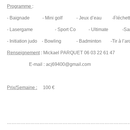
Programme
:
- Baignade - Mini golf - Jeux d’eau -Fléche
- Lasergame - Sport Co - Ultimate -Sar
- Initiation judo - Bowling - Badminton -Tir à 
Renseignement
: Mickael PARQUET 06 03 22 61 47
E-mail : acj69400@gmail.com
Prix/Semaine :
100 €
……………………………………………………………………