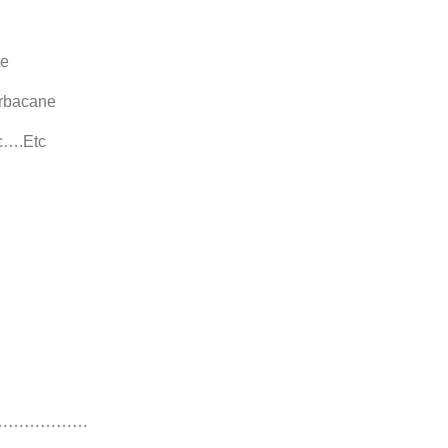
tte
bacane
l’arc….Etc
………………