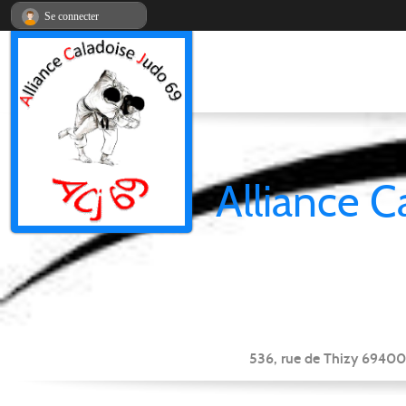
Panneau de gestion des cookies
Se connecter
Alliance C
536, rue de Thizy 69400 