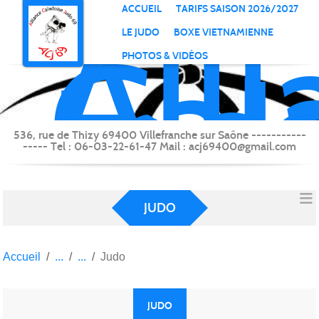
All
Panneau de gestion des cookies
ACCUEIL
TARIFS SAISON 2026/2027
Cal
LE JUDO
BOXE VIETNAMIENNE
Jud
PHOTOS & VIDÉOS
69
(Vi
sur
536, rue de Thizy 69400 Villefranche sur Saône -----------
----- Tel : 06-03-22-61-47 Mail : acj69400@gmail.com
Saô
JUDO
Accueil
Judo
JUDO